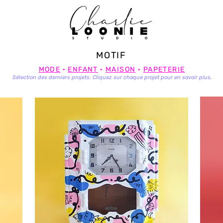
illustration, graphi
MOTIF
MODE
·
ENFANT
·
MAISON
·
PAPETERIE
Sélection des derniers projets. Cliquez sur chaque projet pour en savoir plus.